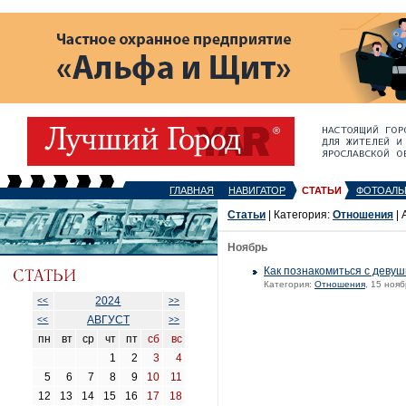
ГЛАВНАЯ
НАВИГАТОР
СТАТЬИ
ФОТОАЛЬ
Статьи
| Категория:
Отношения
| 
Ноябрь
Как познакомиться с девуш
Категория:
Отношения
, 15 нояб
2024
<<
>>
АВГУСТ
<<
>>
пн
вт
ср
чт
пт
сб
вс
1
2
3
4
5
6
7
8
9
10
11
12
13
14
15
16
17
18