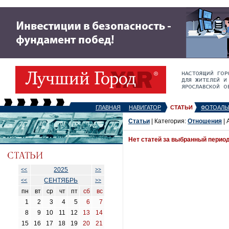
ГЛАВНАЯ
НАВИГАТОР
СТАТЬИ
ФОТОАЛЬ
Статьи
| Категория:
Отношения
| 
Нет статей за выбранный перио
2025
<<
>>
СЕНТЯБРЬ
<<
>>
пн
вт
ср
чт
пт
сб
вс
1
2
3
4
5
6
7
8
9
10
11
12
13
14
15
16
17
18
19
20
21