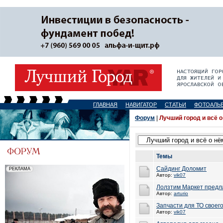
ГЛАВНАЯ
НАВИГАТОР
СТАТЬИ
ФОТОАЛЬ
Форум
|
Лучший город и всё о
Темы
Сайдинг Доломит
Автор:
vik07
Лолзтим Маркет предл
Автор:
arturio
Запчасти для ТО своег
Автор:
vik07