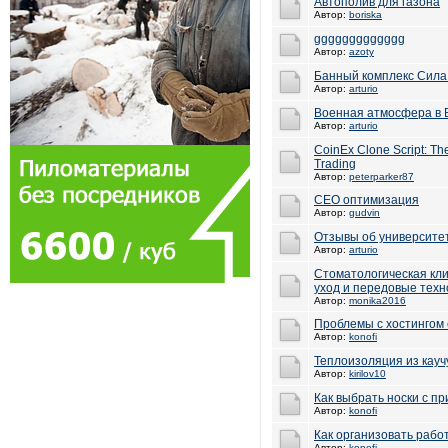
Автополив для газона
Автор:
boriska
ggggggggggggg
Автор:
azoty
Банный комплекс Сила
Автор:
arturio
Военная атмосфера в Ba
Автор:
arturio
CoinEx Clone Script: The
Trading
Автор:
peterparker87
СЕО оптимизация
Автор:
gudvin
Отзывы об университе
Автор:
arturio
Стоматологическая кл
уход и передовые техн
Автор:
monika2016
Проблемы с хостингом
Автор:
konofi
Теплоизоляция из кауч
Автор:
kirilov10
Как выбрать носки с п
Автор:
konofi
Как организовать рабо
Автор:
konofi