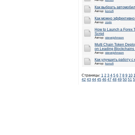
Как выбрать автомобил
Автор:
konofi
Как можно эффективно
Автор:
zorin
How to Launch a Forex T
Script
Автор:
stevejohnson
Multi Chain Token Depl
on Leading Blockchains 
Автор:
stevejohnson
Как улучшить работу с
Автор:
konofi
Страницы:
1
2
3
4
5
6
7
8
9
10
42
43
44
45
46
47
48
49
50
51
5