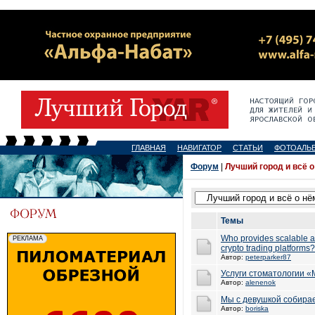
ГЛАВНАЯ
НАВИГАТОР
СТАТЬИ
ФОТОАЛЬ
Форум
|
Лучший город и всё о
Темы
Who provides scalable a
crypto trading platforms?
Автор:
peterparker87
Услуги стоматологии «
Автор:
alenenok
Мы с девушкой собира
Автор:
boriska