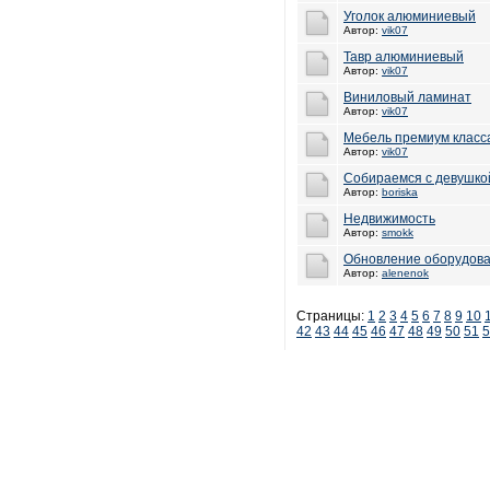
Уголок алюминиевый
Автор:
vik07
Тавр алюминиевый
Автор:
vik07
Виниловый ламинат
Автор:
vik07
Мебель премиум класс
Автор:
vik07
Собираемся с девушкой
Автор:
boriska
Недвижимость
Автор:
smokk
Обновление оборудова
Автор:
alenenok
Страницы:
1
2
3
4
5
6
7
8
9
10
42
43
44
45
46
47
48
49
50
51
5