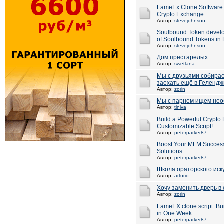
FameEx Clone Software: 
Crypto Exchange
Автор:
stevejohnson
Soulbound Token devel
of Soulbound Tokens in 
Автор:
stevejohnson
Дом престарелых
Автор:
swetlana
Мы с друзьями собирае
заехать ещё в Гелендж
Автор:
zorin
Мы с парнем ищем нео
Автор:
tiniva
Build a Powerful Crypt
Customizable Script!
Автор:
peterparker87
Boost Your MLM Success
Solutions
Автор:
peterparker87
Школа ораторского иск
Автор:
arturio
Хочу заменить дверь в
Автор:
zorin
FameEX clone script: Bu
in One Week
Автор:
peterparker87