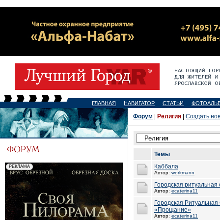
ГЛАВНАЯ
НАВИГАТОР
СТАТЬИ
ФОТОАЛЬ
Форум
|
Религия
|
Создать но
Темы
Каббала
Автор:
workmann
Городская ритуальная
Автор:
ecaterina11
Городская Ритуальная
«Прощание»
Автор:
ecaterina11