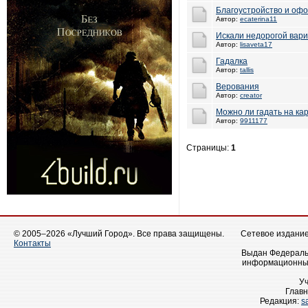
Благоустройство и офо
Автор:
ecaterina11
Искали недорогой вар
Автор:
lisaveta17
Гадалка
Автор:
tallis
Верования
Автор:
creator
Можно ли гадать на ка
Автор:
9911177
Страницы:
1
© 2005–2026 «Лучший Город». Все права защищены.
Сетевое издание 
Контакты
Выдан Федеральн
информационных
У
Главн
Редакция:
s