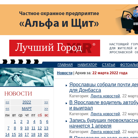
ГЛАВНАЯ
НАВИГАТОР
СТАТЬИ
ФОТОАЛЬ
Новости
| Архив за:
22 марта 2022 года
Ярославцы собрали почти де
для Донбасса
Категория:
Лента новостей
, 22 март
В Ярославле водитель автобу
2022
<<
>>
и выиграл
МАРТ
<<
>>
Категория:
Лента новостей
, 22 март
пн
вт
ср
чт
пт
сб
вс
Запись будущих первоклассн
1
2
3
4
5
6
начнется 1 апреля
7
8
9
10
11
12
13
Категория:
Лента новостей
, 22 март
14
15
16
17
18
19
20