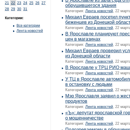
В Ярославле из зала суда от
21
22
23
24
25
26
27
обрушившегося здания
28
29
30
31
Категория:
Лента новостей
, 22 март
Михаил Евраев посетил пунк
Категории:
беженцев из Донецкой облас
Все категории
Категория:
Лента новостей
, 22 март
Лента новостей
В Ярославле планируют прес
цен в магазинах
Категория:
Лента новостей
, 22 март
Михаил Евраев проверил ус
из Донецкой области
Категория:
Лента новостей
, 22 март
В Ярославле у ТРЦ РИО маши
Категория:
Лента новостей
, 22 март
У ТЦ в Ярославле автомобиль
в остановку с людьми
Категория:
Лента новостей
, 22 март
Мэр Ярославля заявил о жест
продуктов
Категория:
Лента новостей
, 22 март
«Ъ»: депутат ярославской го
о мошенничестве
Категория:
Лента новостей
, 22 март
Подозреваемому в обрушени