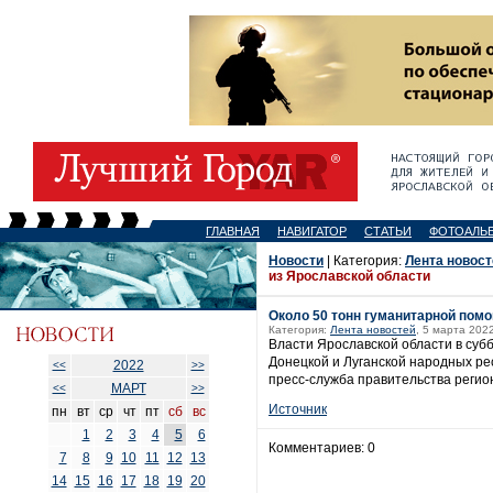
ГЛАВНАЯ
НАВИГАТОР
СТАТЬИ
ФОТОАЛЬ
Новости
| Категория:
Лента новост
из Ярославской области
Около 50 тонн гуманитарной пом
Категория:
Лента новостей
, 5 марта 2022
Власти Ярославской области в суб
Донецкой и Луганской народных р
2022
<<
>>
пресс-служба правительства регио
МАРТ
<<
>>
Источник
пн
вт
ср
чт
пт
сб
вс
1
2
3
4
5
6
Комментариев: 0
7
8
9
10
11
12
13
14
15
16
17
18
19
20