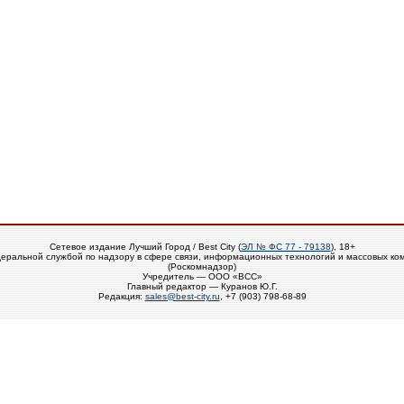
Сетевое издание Лучший Город / Best City (
ЭЛ № ФС 77 - 79138
), 18+
еральной службой по надзору в сфере связи, информационных технологий и массовых ко
(Роскомнадзор)
Учредитель — ООО «ВСС»
Главный редактор — Куранов Ю.Г.
Редакция:
sales@best-city.ru
, +7 (903) 798-68-89