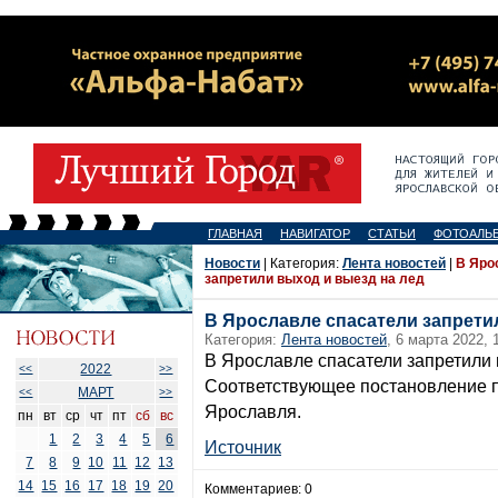
ГЛАВНАЯ
НАВИГАТОР
СТАТЬИ
ФОТОАЛЬ
Новости
| Категория:
Лента новостей
|
В Яро
запретили выход и выезд на лед
В Ярославле спасатели запрети
Категория:
Лента новостей
, 6 марта 2022, 
В Ярославле спасатели запретили 
2022
<<
>>
Соответствующее постановление п
МАРТ
<<
>>
Ярославля.
пн
вт
ср
чт
пт
сб
вс
1
2
3
4
5
6
Источник
7
8
9
10
11
12
13
14
15
16
17
18
19
20
Комментариев: 0