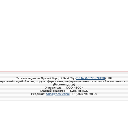
Сетевое издание Лучший Город / Best City (
ЭЛ № ФС 77 - 79138
), 18+
еральной службой по надзору в сфере связи, информационных технологий и массовых ко
(Роскомнадзор)
Учредитель — ООО «ВСС»
Главный редактор — Куранов Ю.Г.
Редакция:
sales@best-city.ru
, +7 (903) 798-68-89