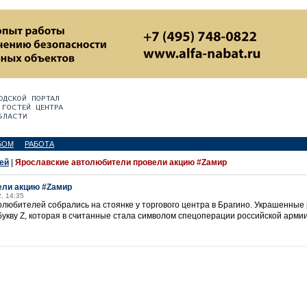
БОМ
РАБОТА
ей
|
Ярославские автолюбители провели акцию #Zaмир
ели акцию #Zaмир
, 14:35
олюбителей собрались на стоянке у торгового центра в Брагино. Украшенные
укву Z, которая в считанные стала символом спецоперации российской армии