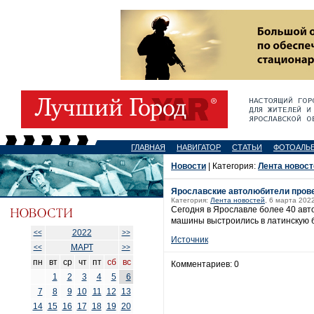
ГЛАВНАЯ
НАВИГАТОР
СТАТЬИ
ФОТОАЛЬ
Новости
| Категория:
Лента новост
Ярославские автолюбители пров
Категория:
Лента новостей
, 6 марта 2022
Сегодня в Ярославле более 40 авт
машины выстроились в латинскую б
2022
<<
>>
Источник
МАРТ
<<
>>
пн
вт
ср
чт
пт
сб
вс
Комментариев: 0
1
2
3
4
5
6
7
8
9
10
11
12
13
14
15
16
17
18
19
20