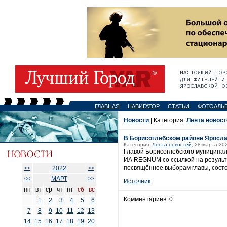
ГЛАВНАЯ
НАВИГАТОР
СТАТЬИ
ФОТОАЛЬ
Новости
| Категория:
Лента новост
В Борисоглебском районе Яросла
Категория:
Лента новостей
, 28 марта 20
Главой Борисоглебского муниципал
ИА REGNUM со ссылкой на результ
посвящённое выборам главы, состо
2022
<<
>>
МАРТ
<<
>>
Источник
пн
вт
ср
чт
пт
сб
вс
Комментариев: 0
1
2
3
4
5
6
7
8
9
10
11
12
13
14
15
16
17
18
19
20