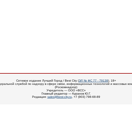
Сетевое издание Лучший Город / Best City (
ЭЛ № ФС 77 - 79138
), 18+
еральной службой по надзору в сфере связи, информационных технологий и массовых ко
(Роскомнадзор)
Учредитель — ООО «ВСС»
Главный редактор — Куранов Ю.Г.
Редакция:
sales@best-city.ru
, +7 (903) 798-68-89