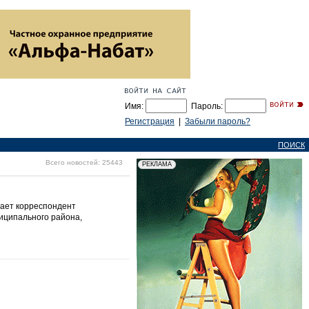
Имя:
Пароль:
Регистрация
|
Забыли пароль?
ПОИСК
Всего новостей: 25443
щает корреспондент
иципального района,