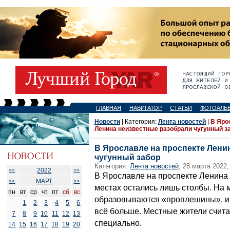
ГЛАВНАЯ
НАВИГАТОР
СТАТЬИ
ФОТОАЛЬ
Новости
| Категория:
Лента новостей
|
В Яро
Ленина неизвестные разобрали чугунный з
В Ярославле на проспекте Лени
чугунный забор
Категория:
Лента новостей
, 28 марта 2022,
2022
<<
>>
В Ярославле на проспекте Ленина 
МАРТ
<<
>>
местах остались лишь столбы. На 
пн
вт
ср
чт
пт
сб
вс
образовываются «проплешины», и 
1
2
3
4
5
6
всё больше. Местные жители считаю
7
8
9
10
11
12
13
специально.
14
15
16
17
18
19
20