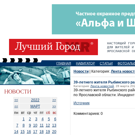
ГЛАВНАЯ
НАВИГАТОР
СТАТЬИ
ФОТОАЛЬ
Новости
| Категория:
Лента новост
39-летнего жителя Рыбинского ра
Категория:
Лента новостей
, 28 марта 20
39-летнего жителя Рыбинского рай
по Ярославской области. Инцидент
2022
<<
>>
Источник
МАРТ
<<
>>
пн
вт
ср
чт
пт
сб
вс
Комментариев: 0
1
2
3
4
5
6
7
8
9
10
11
12
13
14
15
16
17
18
19
20