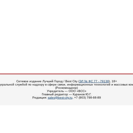
Сетевое издание Лучший Город / Best City (
ЭЛ № ФС 77 - 79138
), 18+
еральной службой по надзору в сфере связи, информационных технологий и массовых ко
(Роскомнадзор)
Учредитель — ООО «ВСС»
Главный редактор — Куранов Ю.Г.
Редакция:
sales@best-city.ru
, +7 (903) 798-68-89