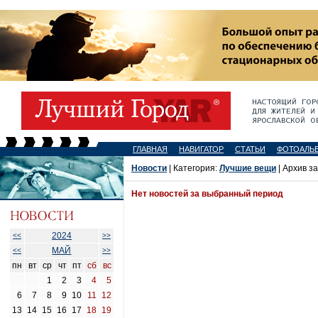
ГЛАВНАЯ
НАВИГАТОР
СТАТЬИ
ФОТОАЛЬ
Новости
| Категория:
Лучшие вещи
| Архив з
Нет новостей за выбранный период
2024
<<
>>
МАЙ
<<
>>
пн
вт
ср
чт
пт
сб
вс
1
2
3
4
5
6
7
8
9
10
11
12
13
14
15
16
17
18
19