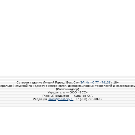
Сетевое издание Лучший Город / Best City (
ЭЛ № ФС 77 - 79138
), 18+
еральной службой по надзору в сфере связи, информационных технологий и массовых ко
(Роскомнадзор)
Учредитель — ООО «ВСС»
Главный редактор — Куранов Ю.Г.
Редакция:
sales@best-city.ru
, +7 (903) 798-68-89