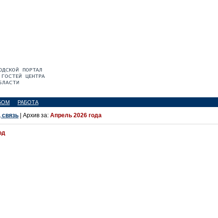
БОМ
РАБОТА
 связь
| Архив за:
Апрель 2026 года
од