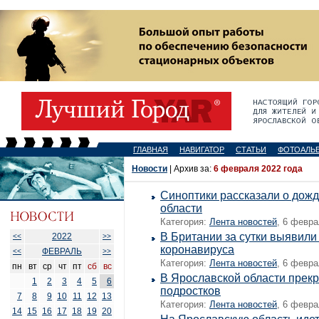
ГЛАВНАЯ
НАВИГАТОР
СТАТЬИ
ФОТОАЛЬ
Новости
| Архив за:
6 февраля 2022 года
Синоптики рассказали о дожд
области
Категория:
Лента новостей
, 6 февра
В Британии за сутки выявили
2022
<<
>>
коронавируса
ФЕВРАЛЬ
<<
>>
Категория:
Лента новостей
, 6 февра
пн
вт
ср
чт
пт
сб
вс
В Ярославской области прек
1
2
3
4
5
6
подростков
7
8
9
10
11
12
13
Категория:
Лента новостей
, 6 февра
14
15
16
17
18
19
20