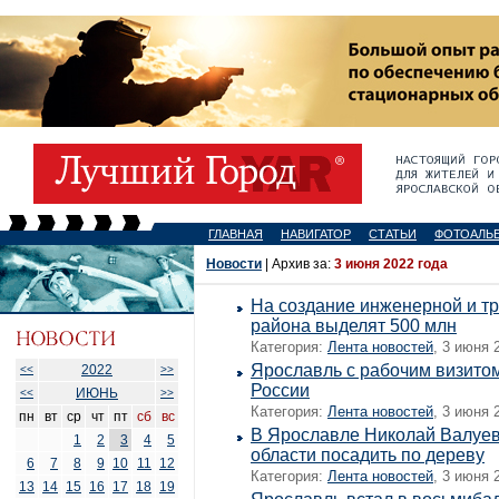
ГЛАВНАЯ
НАВИГАТОР
СТАТЬИ
ФОТОАЛЬ
Новости
| Архив за:
3 июня 2022 года
На создание инженерной и тр
района выделят 500 млн
Категория:
Лента новостей
, 3 июня 
Ярославль с рабочим визитом
2022
<<
>>
России
ИЮНЬ
<<
>>
Категория:
Лента новостей
, 3 июня 
пн
вт
ср
чт
пт
сб
вс
В Ярославле Николай Валуев
1
2
3
4
5
области посадить по дереву
6
7
8
9
10
11
12
Категория:
Лента новостей
, 3 июня 
13
14
15
16
17
18
19