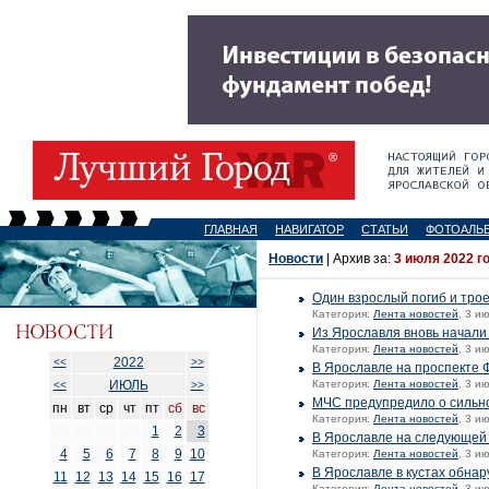
ГЛАВНАЯ
НАВИГАТОР
СТАТЬИ
ФОТОАЛЬ
Новости
| Архив за:
3 июля 2022 г
Один взрослый погиб и тро
Категория:
Лента новостей
, 3 и
Из Ярославля вновь начали
Категория:
Лента новостей
, 3 и
2022
<<
>>
В Ярославле на проспекте 
ИЮЛЬ
Категория:
Лента новостей
, 3 и
<<
>>
МЧС предупредило о сильно
пн
вт
ср
чт
пт
сб
вс
Категория:
Лента новостей
, 3 и
1
2
3
В Ярославле на следующей
4
5
6
7
8
9
10
Категория:
Лента новостей
, 3 и
В Ярославле в кустах обна
11
12
13
14
15
16
17
Категория:
Лента новостей
, 3 и