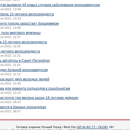
сутки выявили 49 новых случаев заболевания коронавирусом
юля 2022, 13:28
била 15-летнего велосипедиста
юля 2022, 13:10
ентр города зарастает борщевиком
юля 2022, 13:06
и тело мертвого мужчины
юля 2022, 11:57
и 15-летнего велосипедиста
юля 2022, 11:50
-летнего велосипедиста
юля 2022, 11:21
ь автобусы в Санкт-Петербург
юля 2022, 11:21
 один больной коронавирусом
юля 2022, 11:14
яца ищут двух молодых людей
юля 2022, 10:30
ка для ремонта подъездов к соцобъектам
юля 2022, 10:23
ю почти три месяца назад 18-летнюю девушку
юля 2022, 09:25
аются в банных процедурах
юля 2022, 08:07
Сетевое издание Лучший Город / Best City (
ЭЛ № ФС 77 - 79138
), 18+