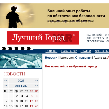
ГЛАВНАЯ
НАВИГАТОР
СТАТЬИ
ФОТОАЛЬ
Новости
| Категория:
Отношения
| Архив за:
А
Нет новостей за выбранный период
2025
<<
>>
АПРЕЛЬ
<<
>>
пн
вт
ср
чт
пт
сб
вс
1
2
3
4
5
6
7
8
9
10
11
12
13
14
15
16
17
18
19
20