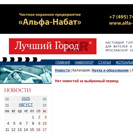
ГЛАВНАЯ
НАВИГАТОР
СТАТЬИ
ФОТОАЛЬ
Новости
| Категория:
Наука и образование
| 
Нет новостей за выбранный период
2025
<<
>>
АВГУСТ
<<
>>
пн
вт
ср
чт
пт
сб
вс
1
2
3
4
5
6
7
8
9
10
11
12
13
14
15
16
17