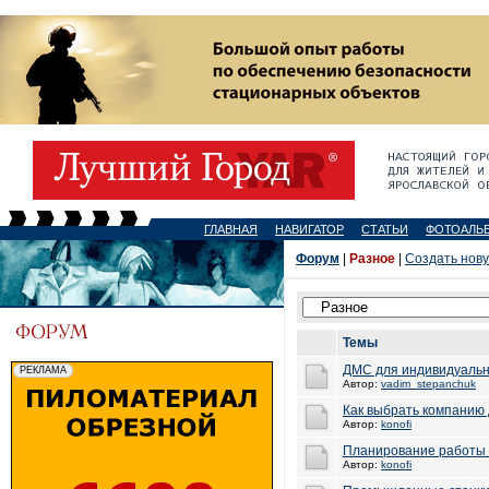
ГЛАВНАЯ
НАВИГАТОР
СТАТЬИ
ФОТОАЛЬ
Форум
|
Разное
|
Создать нов
Темы
ДМС для индивидуаль
Автор:
vadim_stepanchuk
Как выбрать компанию 
Автор:
konofi
Планирование работы 
Автор:
konofi