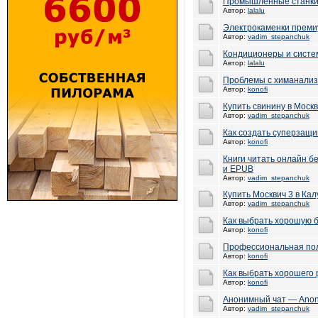
Промышленные станк
Автор:
lalalu
Электрокаменки преми
Автор:
vadim_stepanchuk
Кондиционеры и сист
Автор:
lalalu
Проблемы с химанализ
Автор:
konofi
Купить свинину в Моск
Автор:
vadim_stepanchuk
Как создать суперзащ
Автор:
konofi
Книги читать онлайн б
и EPUB
Автор:
vadim_stepanchuk
Купить Москвич 3 в Кал
Автор:
vadim_stepanchuk
Как выбрать хорошую 
Автор:
konofi
Профессиональная пол
Автор:
konofi
Как выбрать хорошего
Автор:
konofi
Анонимный чат — Ano
Автор:
vadim_stepanchuk