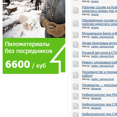
Автор:
reraxe
Рабочие ссылки на Kra
адресов и зеркал для д
Автор:
reraxe
Обновлённые ссылки на
рабочих адресов и зерк
Автор:
reraxe
Музыкальное Бинго в 
Автор:
vadim_stepanchuk
Дрова березовые колот
Автор:
vadim_stepanchuk
Раскрой металла в СП
Автор:
vadim_stepanchuk
Ремонт однокомнатной 
Автор:
vadim_stepanchuk
Производство и продаж
району
Автор:
vadim_stepanchuk
Промокоды — дополнит
Автор:
dimapwt
Нейропсихолог при РАС
Автор:
dimapwt
Нейропсихолог при СД
Автор:
dimapwt
Нейропсихолог при СД