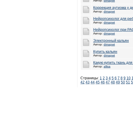
Автор:
dimapwt
Коррекция аутизма у д
Автор:
dimapwt
Нейропсихолог для ре
Автор:
dimapwt
Нейропсихолог при РАС
Автор:
dimapwt
Электронный кальян
Автор:
dimapwt
Купить кальян
Автор:
dimapwt
Какую купить ткань дл
Автор:
allisa
Страницы:
1
2
3
4
5
6
7
8
9
10
42
43
44
45
46
47
48
49
50
51
5