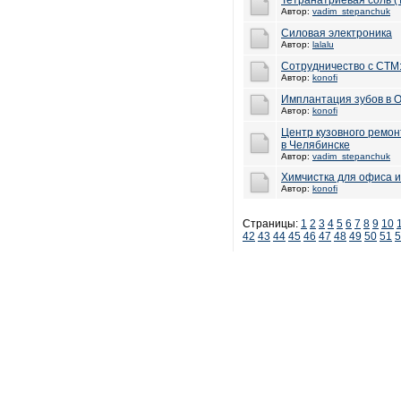
Тетранатриевая соль (
Автор:
vadim_stepanchuk
Силовая электроника
Автор:
lalalu
Сотрудничество с СТМ
Автор:
konofi
Имплантация зубов в 
Автор:
konofi
Центр кузовного ремон
в Челябинске
Автор:
vadim_stepanchuk
Химчистка для офиса и
Автор:
konofi
Страницы:
1
2
3
4
5
6
7
8
9
10
42
43
44
45
46
47
48
49
50
51
5