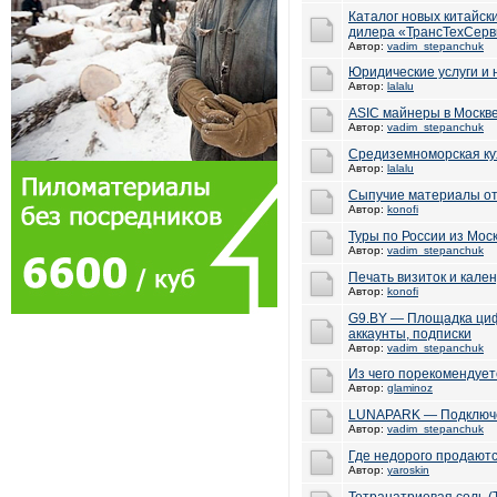
Каталог новых китайск
дилера «ТрансТехСерв
Автор:
vadim_stepanchuk
Юридические услуги и 
Автор:
lalalu
ASIC майнеры в Москв
Автор:
vadim_stepanchuk
Средиземноморская ку
Автор:
lalalu
Сыпучие материалы от
Автор:
konofi
Туры по России из Мос
Автор:
vadim_stepanchuk
Печать визиток и кале
Автор:
konofi
G9.BY — Площадка циф
аккаунты, подписки
Автор:
vadim_stepanchuk
Из чего порекомендует
Автор:
glaminoz
LUNAPARK — Подключен
Автор:
vadim_stepanchuk
Где недорого продаютс
Автор:
yaroskin