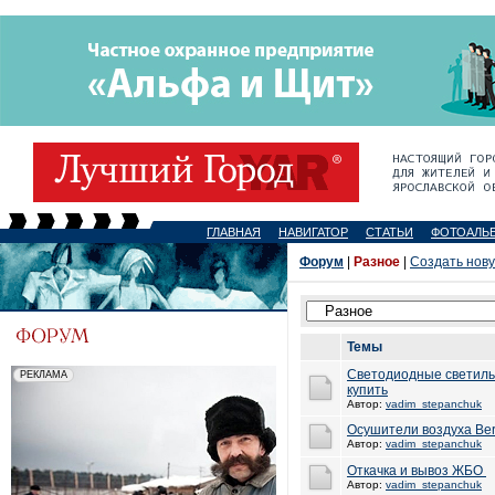
ГЛАВНАЯ
НАВИГАТОР
СТАТЬИ
ФОТОАЛЬ
Форум
|
Разное
|
Создать нов
Темы
Светодиодные светиль
купить
Автор:
vadim_stepanchuk
Осушители воздуха Ber
Автор:
vadim_stepanchuk
Откачка и вывоз ЖБО
Автор:
vadim_stepanchuk