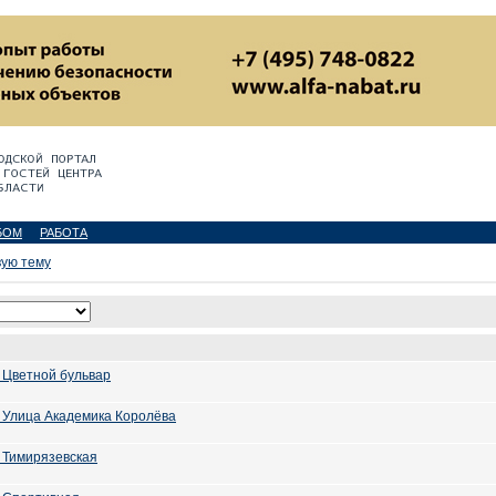
БОМ
РАБОТА
вую тему
 Цветной бульвар
 Улица Академика Королёва
 Тимирязевская