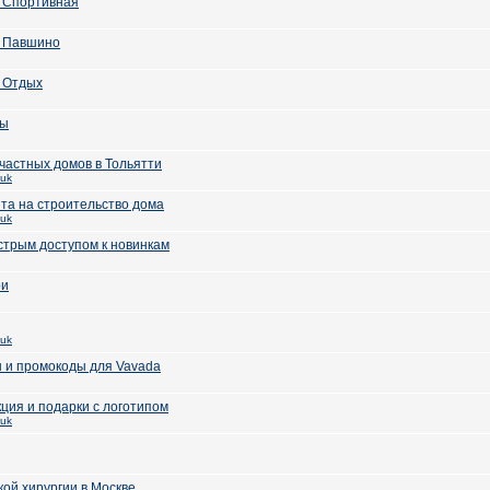
о Спортивная
о Павшино
 Отдых
цы
частных домов в Тольятти
huk
а на строительство дома
huk
стрым доступом к новинкам
ри
huk
 и промокоды для Vavada
ция и подарки с логотипом
huk
кой хирургии в Москве