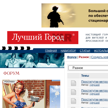
ГЛАВНАЯ
НАВИГАТОР
СТАТЬИ
ФОТОАЛЬ
Форум
|
Разное
|
Создать но
Темы
Проститутки метро
Автор:
cytrycard
Проститутки метро
Автор:
cytrycard
Проститутки метро
Автор:
cytrycard