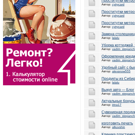
Проститутки метр
Автор:
cytrycard
Проститутки метр
Автор:
cytrycard
Проститутки метро
Автор:
cytrycard
Замена столешни
Автор:
lalalu
Уборка коттеджей, 
Автор:
vadim_stepanc
Оформление кредит
Автор:
vadim_stepanc
Удобный сайт с бы
Автор:
alexsnow555
Продукты из Сиби
Автор:
lalalu
Выкуп авто — Блог
Автор:
vadim_stepanc
Актуальные бонусы
Автор:
irina17
Сувенирная продук
Автор:
vadim_stepanc
изготовить печать
Автор:
alkuvshin
Клиника пластичес