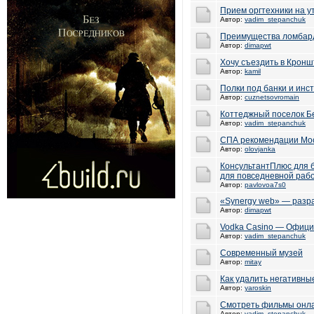
Прием оргтехники на 
Автор:
vadim_stepanchuk
Преимущества ломбард
Автор:
dimapwt
Хочу съездить в Кронш
Автор:
kamil
Полки под банки и инс
Автор:
cuznetsovromain
Коттеджный поселок Б
Автор:
vadim_stepanchuk
СПА рекомендации Мо
Автор:
olovjanka
КонсультантПлюс для б
для повседневной раб
Автор:
pavlovoa7s0
«Synergy web» — разр
Автор:
dimapwt
Vodka Casino — Офици
Автор:
vadim_stepanchuk
Современный музей
Автор:
mitay
Как удалить негативны
Автор:
yaroskin
Смотреть фильмы онла
Автор:
vadim_stepanchuk