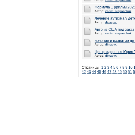
Формула 1 (фильм 2025
Автор:
vadim_stepanchuk
Лечение аутизма у дет
Автор:
dimapwt
Авто из США под заказ
Автор:
vadim_stepanchuk
лечение и развитие де
Автор:
dimapwt
Центр здоровья Юрия 
Автор:
dimapwt
Страницы:
1
2
3
4
5
6
7
8
9
10
42
43
44
45
46
47
48
49
50
51
5