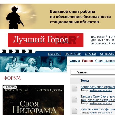
ГЛАВНАЯ
НАВИГАТОР
СТАТЬИ
ФОТОАЛЬ
Форум
|
Разное
|
Создать нов
Темы
Корпоративное страхов
Автор:
vadim_stepanchuk
Танцы в Оренбурге: шк
Танцевальная студия 
Автор:
vadim_stepanchuk
Купить Хавал у офици
Автор:
vadim_stepanchuk