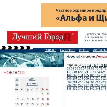
ГЛАВНАЯ
НАВИГАТОР
СТАТЬИ
ФОТОАЛЬ
Новости
| Категория:
Лента 
Страницы:
1
2
3
4
5
6
7
8
9
10
63
64
65
66
67
68
69
70
71
72
118
119
120
121
122
123
124
162
163
164
165
166
167
168
206
207
208
209
210
211
212
2026
<<
250
251
252
253
254
255
256
АВГУСТ
<<
294
295
296
297
298
299
300
338
339
340
341
342
343
344
пн
вт
ср
чт
пт
сб
вс
1
2
3
4
5
6
7
8
9
10
11
12
13
14
15
16