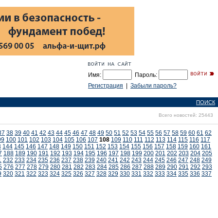
Имя:
Пароль:
Регистрация
|
Забыли пароль?
ПОИСК
Всего новостей: 25443
37
38
39
40
41
42
43
44
45
46
47
48
49
50
51
52
53
54
55
56
57
58
59
60
61
62
99
100
101
102
103
104
105
106
107
108
109
110
111
112
113
114
115
116
117
3
144
145
146
147
148
149
150
151
152
153
154
155
156
157
158
159
160
161
7
188
189
190
191
192
193
194
195
196
197
198
199
200
201
202
203
204
205
1
232
233
234
235
236
237
238
239
240
241
242
243
244
245
246
247
248
249
5
276
277
278
279
280
281
282
283
284
285
286
287
288
289
290
291
292
293
9
320
321
322
323
324
325
326
327
328
329
330
331
332
333
334
335
336
337