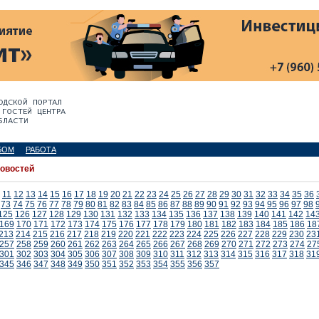
БОМ
РАБОТА
новостей
11
12
13
14
15
16
17
18
19
20
21
22
23
24
25
26
27
28
29
30
31
32
33
34
35
36
73
74
75
76
77
78
79
80
81
82
83
84
85
86
87
88
89
90
91
92
93
94
95
96
97
98
125
126
127
128
129
130
131
132
133
134
135
136
137
138
139
140
141
142
14
169
170
171
172
173
174
175
176
177
178
179
180
181
182
183
184
185
186
18
213
214
215
216
217
218
219
220
221
222
223
224
225
226
227
228
229
230
23
257
258
259
260
261
262
263
264
265
266
267
268
269
270
271
272
273
274
27
301
302
303
304
305
306
307
308
309
310
311
312
313
314
315
316
317
318
31
345
346
347
348
349
350
351
352
353
354
355
356
357