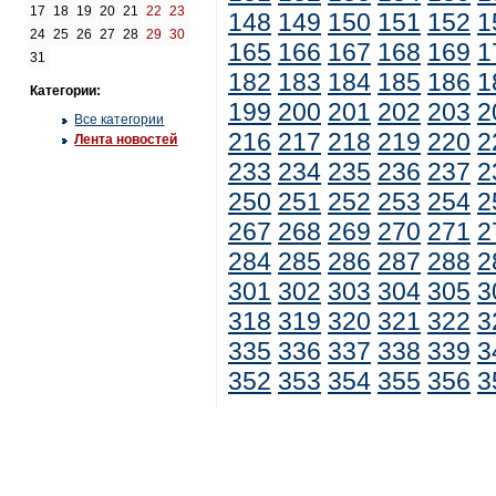
17
18
19
20
21
22
23
148
149
150
151
152
1
24
25
26
27
28
29
30
165
166
167
168
169
1
31
182
183
184
185
186
1
Категории:
199
200
201
202
203
2
Все категории
216
217
218
219
220
2
Лента новостей
233
234
235
236
237
2
250
251
252
253
254
2
267
268
269
270
271
2
284
285
286
287
288
2
301
302
303
304
305
3
318
319
320
321
322
3
335
336
337
338
339
3
352
353
354
355
356
3