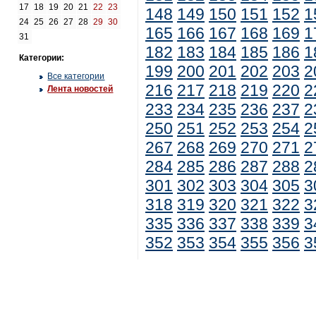
17
18
19
20
21
22
23
148
149
150
151
152
1
24
25
26
27
28
29
30
165
166
167
168
169
1
31
182
183
184
185
186
1
Категории:
199
200
201
202
203
2
Все категории
216
217
218
219
220
2
Лента новостей
233
234
235
236
237
2
250
251
252
253
254
2
267
268
269
270
271
2
284
285
286
287
288
2
301
302
303
304
305
3
318
319
320
321
322
3
335
336
337
338
339
3
352
353
354
355
356
3