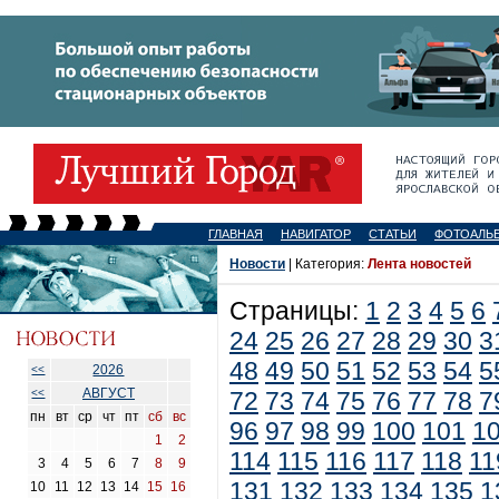
ГЛАВНАЯ
НАВИГАТОР
СТАТЬИ
ФОТОАЛЬ
Новости
| Категория:
Лента новостей
Страницы:
1
2
3
4
5
6
24
25
26
27
28
29
30
3
48
49
50
51
52
53
54
5
2026
<<
АВГУСТ
<<
72
73
74
75
76
77
78
7
пн
вт
ср
чт
пт
сб
вс
96
97
98
99
100
101
1
1
2
114
115
116
117
118
11
3
4
5
6
7
8
9
131
132
133
134
135
1
10
11
12
13
14
15
16