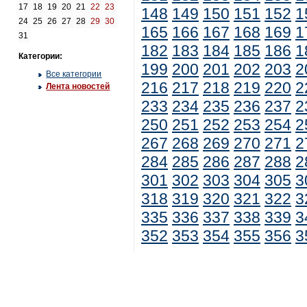
17
18
19
20
21
22
23
148
149
150
151
152
1
24
25
26
27
28
29
30
165
166
167
168
169
1
31
182
183
184
185
186
1
Категории:
199
200
201
202
203
2
Все категории
216
217
218
219
220
2
Лента новостей
233
234
235
236
237
2
250
251
252
253
254
2
267
268
269
270
271
2
284
285
286
287
288
2
301
302
303
304
305
3
318
319
320
321
322
3
335
336
337
338
339
3
352
353
354
355
356
3