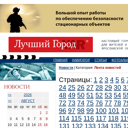
ГЛАВНАЯ
НАВИГАТОР
СТАТЬИ
ФОТОАЛЬ
Новости
| Категория:
Лента новостей
Страницы:
1
2
3
4
5
6
24
25
26
27
28
29
30
3
48
49
50
51
52
53
54
5
2026
<<
АВГУСТ
<<
72
73
74
75
76
77
78
7
пн
вт
ср
чт
пт
сб
вс
96
97
98
99
100
101
1
1
2
114
115
116
117
118
11
3
4
5
6
7
8
9
131
132
133
134
135
1
10
11
12
13
14
15
16