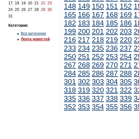
17
18
19
20
21
22
23
148
149
150
151
152
1
24
25
26
27
28
29
30
165
166
167
168
169
1
31
182
183
184
185
186
1
Категории:
199
200
201
202
203
2
Все категории
216
217
218
219
220
2
Лента новостей
233
234
235
236
237
2
250
251
252
253
254
2
267
268
269
270
271
2
284
285
286
287
288
2
301
302
303
304
305
3
318
319
320
321
322
3
335
336
337
338
339
3
352
353
354
355
356
3