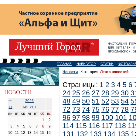
ГЛАВНАЯ
НАВИГАТОР
СТАТЬИ
ФОТОАЛЬ
Новости
| Категория:
Лента новостей
Страницы:
1
2
3
4
5
6
24
25
26
27
28
29
30
3
48
49
50
51
52
53
54
5
2026
<<
АВГУСТ
<<
72
73
74
75
76
77
78
7
пн
вт
ср
чт
пт
сб
вс
96
97
98
99
100
101
1
1
2
114
115
116
117
118
11
3
4
5
6
7
8
9
131
132
133
134
135
1
10
11
12
13
14
15
16