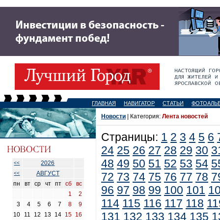
ГЛАВНАЯ
НАВИГАТОР
СТАТЬИ
ФОТОАЛЬ
Новости
| Категория:
Лента новостей
Страницы:
1
2
3
4
5
6
24
25
26
27
28
29
30
3
48
49
50
51
52
53
54
5
2026
<<
АВГУСТ
<<
72
73
74
75
76
77
78
7
пн
вт
ср
чт
пт
сб
вс
96
97
98
99
100
101
1
1
2
114
115
116
117
118
11
3
4
5
6
7
8
9
131
132
133
134
135
1
10
11
12
13
14
15
16