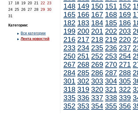
17
18
19
20
21
22
23
148
149
150
151
152
1
24
25
26
27
28
29
30
165
166
167
168
169
1
31
182
183
184
185
186
1
Категории:
199
200
201
202
203
2
Все категории
216
217
218
219
220
2
Лента новостей
233
234
235
236
237
2
250
251
252
253
254
2
267
268
269
270
271
2
284
285
286
287
288
2
301
302
303
304
305
3
318
319
320
321
322
3
335
336
337
338
339
3
352
353
354
355
356
3