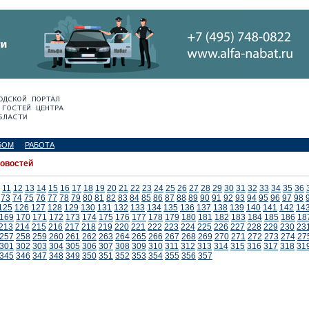
БОМ
РАБОТА
новостей
11
12
13
14
15
16
17
18
19
20
21
22
23
24
25
26
27
28
29
30
31
32
33
34
35
36
73
74
75
76
77
78
79
80
81
82
83
84
85
86
87
88
89
90
91
92
93
94
95
96
97
98
125
126
127
128
129
130
131
132
133
134
135
136
137
138
139
140
141
142
14
169
170
171
172
173
174
175
176
177
178
179
180
181
182
183
184
185
186
18
213
214
215
216
217
218
219
220
221
222
223
224
225
226
227
228
229
230
23
257
258
259
260
261
262
263
264
265
266
267
268
269
270
271
272
273
274
27
301
302
303
304
305
306
307
308
309
310
311
312
313
314
315
316
317
318
31
345
346
347
348
349
350
351
352
353
354
355
356
357