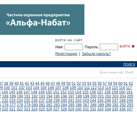
Имя:
Пароль:
Регистрация
|
Забыли пароль?
ПОИСК
Всего новостей: 25443
37
38
39
40
41
42
43
44
45
46
47
48
49
50
51
52
53
54
55
56
57
58
59
60
61
62
99
100
101
102
103
104
105
106
107
108
109
110
111
112
113
114
115
116
117
3
144
145
146
147
148
149
150
151
152
153
154
155
156
157
158
159
160
161
7
188
189
190
191
192
193
194
195
196
197
198
199
200
201
202
203
204
205
1
232
233
234
235
236
237
238
239
240
241
242
243
244
245
246
247
248
249
5
276
277
278
279
280
281
282
283
284
285
286
287
288
289
290
291
292
293
9
320
321
322
323
324
325
326
327
328
329
330
331
332
333
334
335
336
337