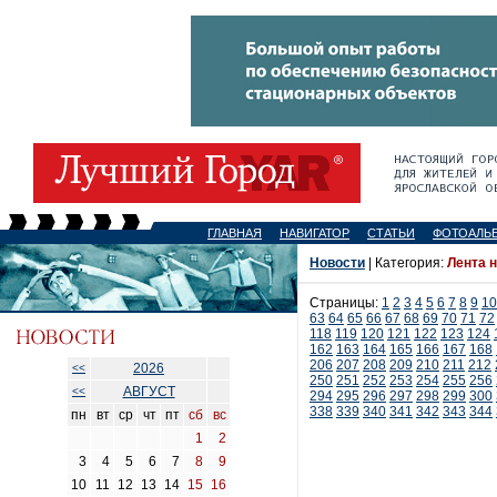
ГЛАВНАЯ
НАВИГАТОР
СТАТЬИ
ФОТОАЛЬ
Новости
| Категория:
Лента 
Страницы:
1
2
3
4
5
6
7
8
9
10
63
64
65
66
67
68
69
70
71
72
118
119
120
121
122
123
124
162
163
164
165
166
167
168
206
207
208
209
210
211
212
2026
<<
250
251
252
253
254
255
256
АВГУСТ
<<
294
295
296
297
298
299
300
338
339
340
341
342
343
344
пн
вт
ср
чт
пт
сб
вс
1
2
3
4
5
6
7
8
9
10
11
12
13
14
15
16