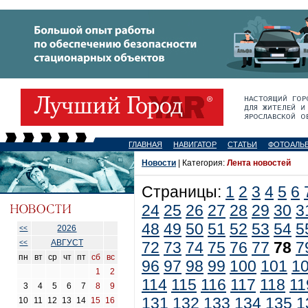
ГЛАВНАЯ
НАВИГАТОР
СТАТЬИ
ФОТОАЛЬ
Новости
| Категория:
Лента новостей
Страницы:
1
2
3
4
5
6
24
25
26
27
28
29
30
3
48
49
50
51
52
53
54
5
2026
<<
АВГУСТ
<<
72
73
74
75
76
77
78
7
пн
вт
ср
чт
пт
сб
вс
96
97
98
99
100
101
1
1
2
114
115
116
117
118
11
3
4
5
6
7
8
9
131
132
133
134
135
1
10
11
12
13
14
15
16