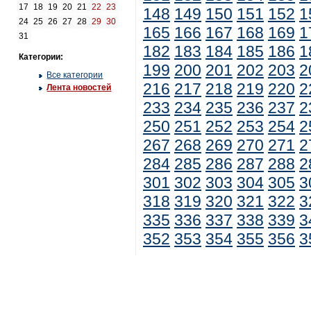
17
18
19
20
21
22
23
148
149
150
151
152
1
24
25
26
27
28
29
30
165
166
167
168
169
1
31
182
183
184
185
186
1
Категории:
199
200
201
202
203
2
Все категории
216
217
218
219
220
2
Лента новостей
233
234
235
236
237
2
250
251
252
253
254
2
267
268
269
270
271
2
284
285
286
287
288
2
301
302
303
304
305
3
318
319
320
321
322
3
335
336
337
338
339
3
352
353
354
355
356
3