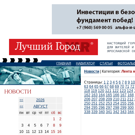
ГЛАВНАЯ
НАВИГАТОР
СТАТЬИ
ФОТОАЛЬ
Новости
| Категория:
Лента 
Страницы:
1
2
3
4
5
6
7
8
9
10
63
64
65
66
67
68
69
70
71
72
118
119
120
121
122
123
124
162
163
164
165
166
167
168
206
207
208
209
210
211
212
2026
<<
250
251
252
253
254
255
256
АВГУСТ
<<
294
295
296
297
298
299
300
338
339
340
341
342
343
344
пн
вт
ср
чт
пт
сб
вс
1
2
3
4
5
6
7
8
9
10
11
12
13
14
15
16