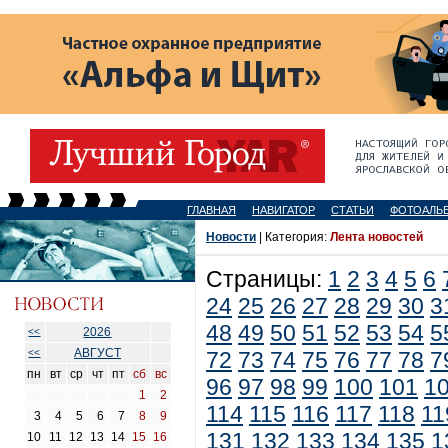
ГЛАВНАЯ
НАВИГАТОР
СТАТЬИ
ФОТОАЛЬ
Новости
| Категория:
Лента новостей
Страницы:
1
2
3
4
5
6
24
25
26
27
28
29
30
3
48
49
50
51
52
53
54
5
2026
<<
АВГУСТ
<<
72
73
74
75
76
77
78
7
пн
вт
ср
чт
пт
сб
вс
96
97
98
99
100
101
1
1
2
114
115
116
117
118
11
3
4
5
6
7
8
9
131
132
133
134
135
1
10
11
12
13
14
15
16