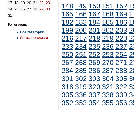
17
18
19
20
21
22
23
148
149
150
151
152
1
24
25
26
27
28
29
30
165
166
167
168
169
1
31
182
183
184
185
186
1
Категории:
199
200
201
202
203
2
Все категории
216
217
218
219
220
2
Лента новостей
233
234
235
236
237
2
250
251
252
253
254
2
267
268
269
270
271
2
284
285
286
287
288
2
301
302
303
304
305
3
318
319
320
321
322
3
335
336
337
338
339
3
352
353
354
355
356
3