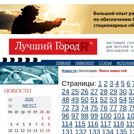
ГЛАВНАЯ
НАВИГАТОР
СТАТЬИ
ФОТОАЛЬ
Новости
| Категория:
Лента новостей
Страницы:
1
2
3
4
5
6
24
25
26
27
28
29
30
3
48
49
50
51
52
53
54
5
2026
<<
АВГУСТ
<<
72
73
74
75
76
77
78
7
пн
вт
ср
чт
пт
сб
вс
96
97
98
99
100
101
1
1
2
114
115
116
117
118
11
3
4
5
6
7
8
9
131
132
133
134
135
1
10
11
12
13
14
15
16