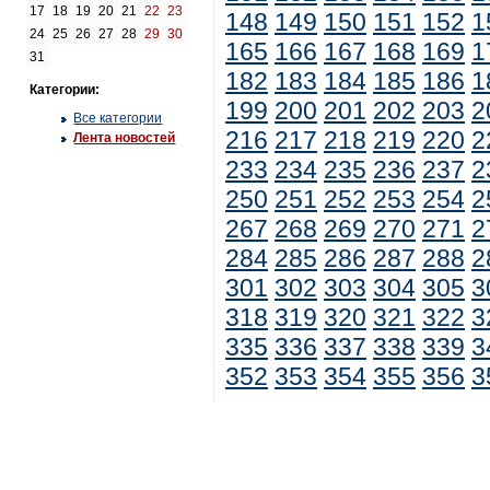
17
18
19
20
21
22
23
148
149
150
151
152
1
24
25
26
27
28
29
30
165
166
167
168
169
1
31
182
183
184
185
186
1
Категории:
199
200
201
202
203
2
Все категории
216
217
218
219
220
2
Лента новостей
233
234
235
236
237
2
250
251
252
253
254
2
267
268
269
270
271
2
284
285
286
287
288
2
301
302
303
304
305
3
318
319
320
321
322
3
335
336
337
338
339
3
352
353
354
355
356
3