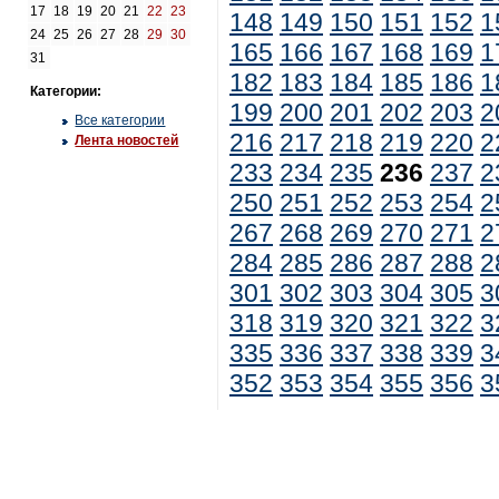
17
18
19
20
21
22
23
148
149
150
151
152
1
24
25
26
27
28
29
30
165
166
167
168
169
1
31
182
183
184
185
186
1
Категории:
199
200
201
202
203
2
Все категории
216
217
218
219
220
2
Лента новостей
233
234
235
236
237
2
250
251
252
253
254
2
267
268
269
270
271
2
284
285
286
287
288
2
301
302
303
304
305
3
318
319
320
321
322
3
335
336
337
338
339
3
352
353
354
355
356
3