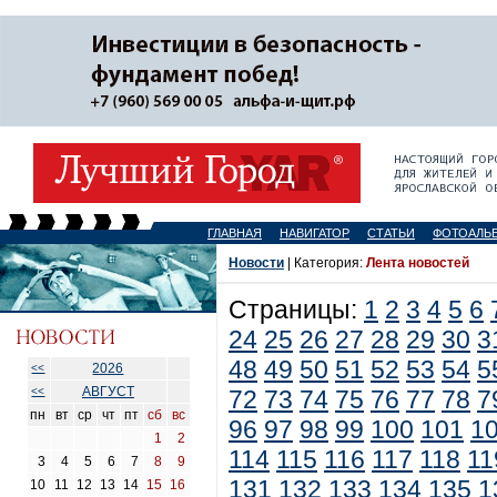
ГЛАВНАЯ
НАВИГАТОР
СТАТЬИ
ФОТОАЛЬ
Новости
| Категория:
Лента новостей
Страницы:
1
2
3
4
5
6
24
25
26
27
28
29
30
3
48
49
50
51
52
53
54
5
2026
<<
АВГУСТ
<<
72
73
74
75
76
77
78
7
пн
вт
ср
чт
пт
сб
вс
96
97
98
99
100
101
1
1
2
114
115
116
117
118
11
3
4
5
6
7
8
9
131
132
133
134
135
1
10
11
12
13
14
15
16