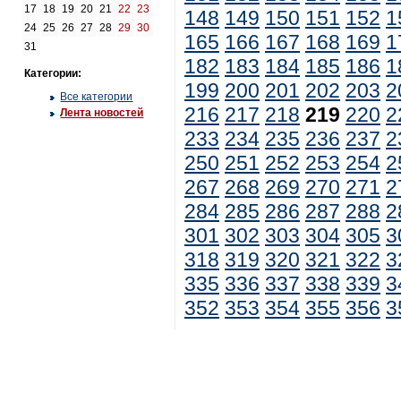
17
18
19
20
21
22
23
148
149
150
151
152
1
24
25
26
27
28
29
30
165
166
167
168
169
1
31
182
183
184
185
186
1
Категории:
199
200
201
202
203
2
Все категории
216
217
218
219
220
2
Лента новостей
233
234
235
236
237
2
250
251
252
253
254
2
267
268
269
270
271
2
284
285
286
287
288
2
301
302
303
304
305
3
318
319
320
321
322
3
335
336
337
338
339
3
352
353
354
355
356
3