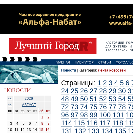
ГЛАВНАЯ
НАВИГАТОР
СТАТЬИ
ФОТОАЛЬ
Новости
| Категория:
Лента новостей
Страницы:
1
2
3
4
5
6
24
25
26
27
28
29
30
3
48
49
50
51
52
53
54
5
2026
<<
АВГУСТ
<<
72
73
74
75
76
77
78
7
пн
вт
ср
чт
пт
сб
вс
96
97
98
99
100
101
1
1
2
114
115
116
117
118
11
3
4
5
6
7
8
9
131
132
133
134
135
1
10
11
12
13
14
15
16