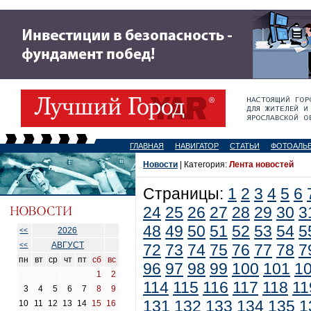
ГЛАВНАЯ
НАВИГАТОР
СТАТЬИ
ФОТОАЛЬ
Новости
| Категория:
Лента новостей
Страницы:
1
2
3
4
5
6
24
25
26
27
28
29
30
3
48
49
50
51
52
53
54
5
2026
<<
АВГУСТ
<<
72
73
74
75
76
77
78
7
пн
вт
ср
чт
пт
сб
вс
96
97
98
99
100
101
1
1
2
114
115
116
117
118
11
3
4
5
6
7
8
9
131
132
133
134
135
1
10
11
12
13
14
15
16