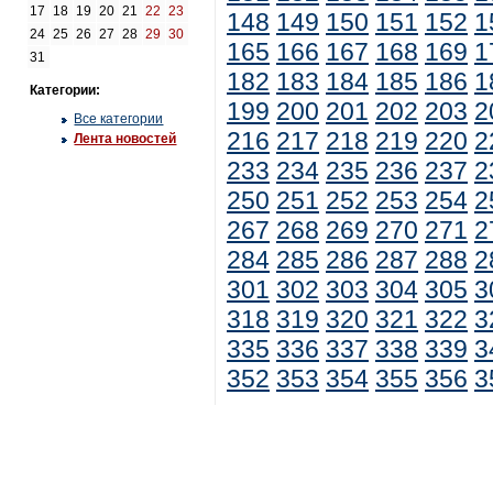
17
18
19
20
21
22
23
148
149
150
151
152
1
24
25
26
27
28
29
30
165
166
167
168
169
1
31
182
183
184
185
186
1
Категории:
199
200
201
202
203
2
Все категории
216
217
218
219
220
2
Лента новостей
233
234
235
236
237
2
250
251
252
253
254
2
267
268
269
270
271
2
284
285
286
287
288
2
301
302
303
304
305
3
318
319
320
321
322
3
335
336
337
338
339
3
352
353
354
355
356
3