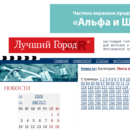
ГЛАВНАЯ
НАВИГАТОР
СТАТЬИ
ФОТОАЛЬ
Новости
| Категория:
Лента 
Страницы:
1
2
3
4
5
6
7
8
9
10
63
64
65
66
67
68
69
70
71
72
118
119
120
121
122
123
124
162
163
164
165
166
167
168
206
207
208
209
210
211
212
2026
<<
250
251
252
253
254
255
256
АВГУСТ
<<
294
295
296
297
298
299
300
338
339
340
341
342
343
344
пн
вт
ср
чт
пт
сб
вс
1
2
3
4
5
6
7
8
9
10
11
12
13
14
15
16