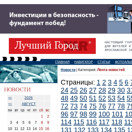
ГЛАВНАЯ
НАВИГАТОР
СТАТЬИ
ФОТОАЛЬ
Новости
| Категория:
Лента новостей
Страницы:
1
2
3
4
5
6
24
25
26
27
28
29
30
3
48
49
50
51
52
53
54
5
2026
<<
АВГУСТ
<<
72
73
74
75
76
77
78
7
пн
вт
ср
чт
пт
сб
вс
96
97
98
99
100
101
1
1
2
114
115
116
117
118
11
3
4
5
6
7
8
9
131
132
133
134
135
1
10
11
12
13
14
15
16