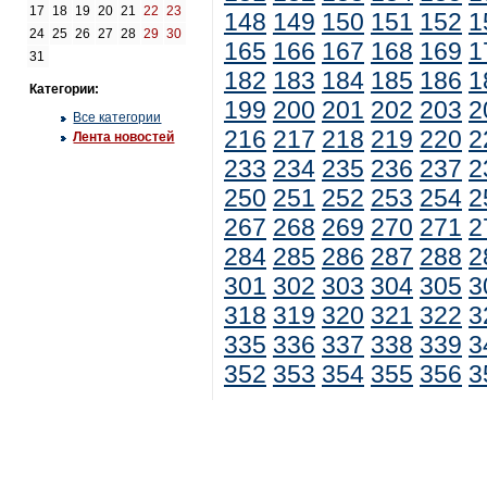
17
18
19
20
21
22
23
148
149
150
151
152
1
24
25
26
27
28
29
30
165
166
167
168
169
1
31
182
183
184
185
186
1
Категории:
199
200
201
202
203
2
Все категории
216
217
218
219
220
2
Лента новостей
233
234
235
236
237
2
250
251
252
253
254
2
267
268
269
270
271
2
284
285
286
287
288
2
301
302
303
304
305
3
318
319
320
321
322
3
335
336
337
338
339
3
352
353
354
355
356
3