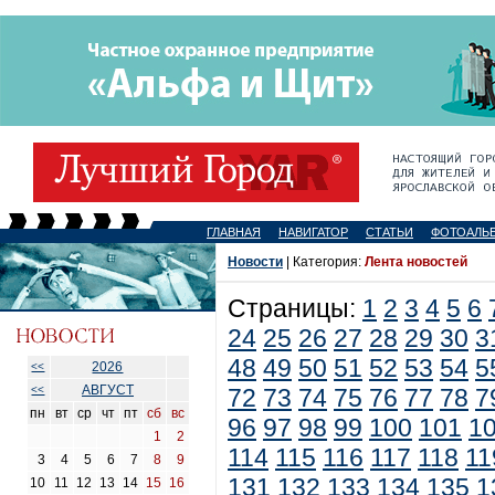
ГЛАВНАЯ
НАВИГАТОР
СТАТЬИ
ФОТОАЛЬ
Новости
| Категория:
Лента новостей
Страницы:
1
2
3
4
5
6
24
25
26
27
28
29
30
3
48
49
50
51
52
53
54
5
2026
<<
АВГУСТ
<<
72
73
74
75
76
77
78
7
пн
вт
ср
чт
пт
сб
вс
96
97
98
99
100
101
1
1
2
114
115
116
117
118
11
3
4
5
6
7
8
9
131
132
133
134
135
1
10
11
12
13
14
15
16