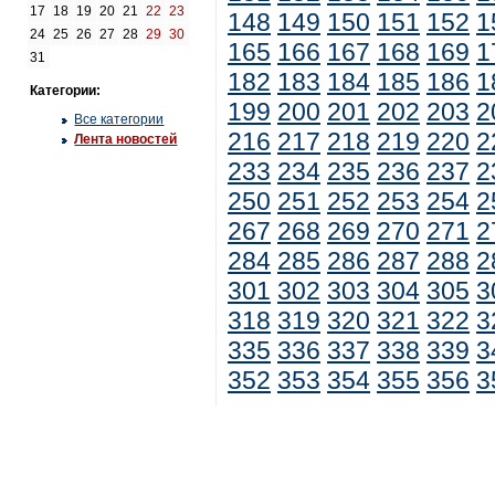
17
18
19
20
21
22
23
148
149
150
151
152
1
24
25
26
27
28
29
30
165
166
167
168
169
1
31
182
183
184
185
186
1
Категории:
199
200
201
202
203
2
Все категории
216
217
218
219
220
2
Лента новостей
233
234
235
236
237
2
250
251
252
253
254
2
267
268
269
270
271
2
284
285
286
287
288
2
301
302
303
304
305
3
318
319
320
321
322
3
335
336
337
338
339
3
352
353
354
355
356
3