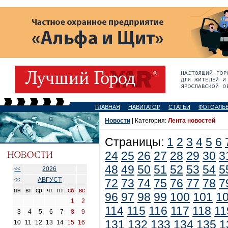
ГЛАВНАЯ
НАВИГАТОР
СТАТЬИ
ФОТОАЛЬ
Новости
| Категория:
Лента новостей
Страницы:
1
2
3
4
5
6
24
25
26
27
28
29
30
3
48
49
50
51
52
53
54
5
2026
<<
АВГУСТ
<<
72
73
74
75
76
77
78
7
пн
вт
ср
чт
пт
сб
вс
96
97
98
99
100
101
1
1
2
114
115
116
117
118
11
3
4
5
6
7
8
9
131
132
133
134
135
1
10
11
12
13
14
15
16