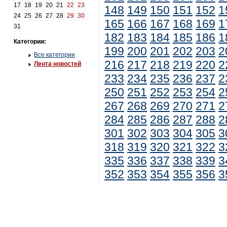
17
18
19
20
21
22
23
148
149
150
151
152
1
24
25
26
27
28
29
30
165
166
167
168
169
1
31
182
183
184
185
186
1
Категории:
199
200
201
202
203
2
Все категории
216
217
218
219
220
2
Лента новостей
233
234
235
236
237
2
250
251
252
253
254
2
267
268
269
270
271
2
284
285
286
287
288
2
301
302
303
304
305
3
318
319
320
321
322
3
335
336
337
338
339
3
352
353
354
355
356
3