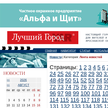
ГЛАВНАЯ
НАВИГАТОР
СТАТЬИ
ФОТОАЛЬ
Новости
| Категория:
Лента новостей
Страницы:
1
2
3
4
5
6
24
25
26
27
28
29
30
3
48
49
50
51
52
53
54
5
2026
<<
АВГУСТ
<<
72
73
74
75
76
77
78
7
пн
вт
ср
чт
пт
сб
вс
96
97
98
99
100
101
1
1
2
114
115
116
117
118
11
3
4
5
6
7
8
9
131
132
133
134
135
1
10
11
12
13
14
15
16