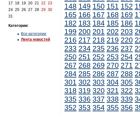
17
18
19
20
21
22
23
148
149
150
151
152
1
24
25
26
27
28
29
30
165
166
167
168
169
1
31
182
183
184
185
186
1
Категории:
199
200
201
202
203
2
Все категории
216
217
218
219
220
2
Лента новостей
233
234
235
236
237
2
250
251
252
253
254
2
267
268
269
270
271
2
284
285
286
287
288
2
301
302
303
304
305
3
318
319
320
321
322
3
335
336
337
338
339
3
352
353
354
355
356
3