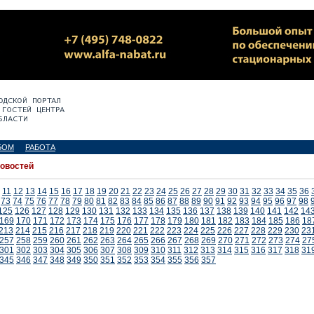
БОМ
РАБОТА
новостей
11
12
13
14
15
16
17
18
19
20
21
22
23
24
25
26
27
28
29
30
31
32
33
34
35
36
73
74
75
76
77
78
79
80
81
82
83
84
85
86
87
88
89
90
91
92
93
94
95
96
97
98
125
126
127
128
129
130
131
132
133
134
135
136
137
138
139
140
141
142
14
169
170
171
172
173
174
175
176
177
178
179
180
181
182
183
184
185
186
18
213
214
215
216
217
218
219
220
221
222
223
224
225
226
227
228
229
230
23
257
258
259
260
261
262
263
264
265
266
267
268
269
270
271
272
273
274
27
301
302
303
304
305
306
307
308
309
310
311
312
313
314
315
316
317
318
31
345
346
347
348
349
350
351
352
353
354
355
356
357