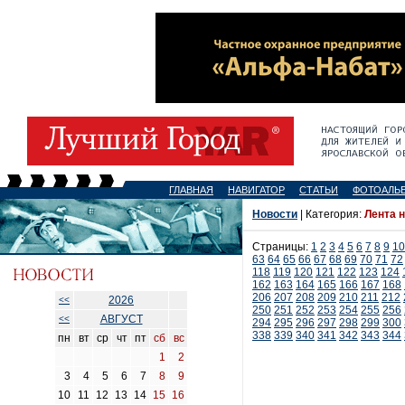
ГЛАВНАЯ
НАВИГАТОР
СТАТЬИ
ФОТОАЛЬ
Новости
| Категория:
Лента 
Страницы:
1
2
3
4
5
6
7
8
9
10
63
64
65
66
67
68
69
70
71
72
118
119
120
121
122
123
124
162
163
164
165
166
167
168
206
207
208
209
210
211
212
2026
<<
250
251
252
253
254
255
256
АВГУСТ
<<
294
295
296
297
298
299
300
338
339
340
341
342
343
344
пн
вт
ср
чт
пт
сб
вс
1
2
3
4
5
6
7
8
9
10
11
12
13
14
15
16