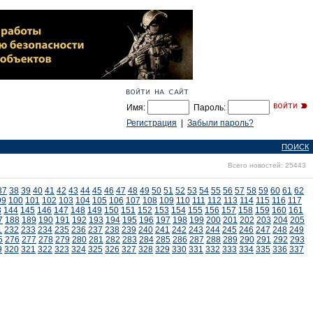
Имя:
Пароль:
Регистрация
|
Забыли пароль?
ПОИСК
Всего новостей: 25443
37
38
39
40
41
42
43
44
45
46
47
48
49
50
51
52
53
54
55
56
57
58
59
60
61
62
99
100
101
102
103
104
105
106
107
108
109
110
111
112
113
114
115
116
117
3
144
145
146
147
148
149
150
151
152
153
154
155
156
157
158
159
160
161
7
188
189
190
191
192
193
194
195
196
197
198
199
200
201
202
203
204
205
1
232
233
234
235
236
237
238
239
240
241
242
243
244
245
246
247
248
249
5
276
277
278
279
280
281
282
283
284
285
286
287
288
289
290
291
292
293
9
320
321
322
323
324
325
326
327
328
329
330
331
332
333
334
335
336
337