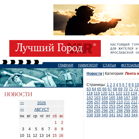
ГЛАВНАЯ
НАВИГАТОР
СТАТЬИ
ФОТОАЛЬ
Новости
| Категория:
Лента 
Страницы:
1
2
3
4
5
6
7
8
9
10
63
64
65
66
67
68
69
70
71
72
118
119
120
121
122
123
124
162
163
164
165
166
167
168
206
207
208
209
210
211
212
2026
<<
250
251
252
253
254
255
256
АВГУСТ
<<
294
295
296
297
298
299
300
338
339
340
341
342
343
344
пн
вт
ср
чт
пт
сб
вс
1
2
3
4
5
6
7
8
9
10
11
12
13
14
15
16