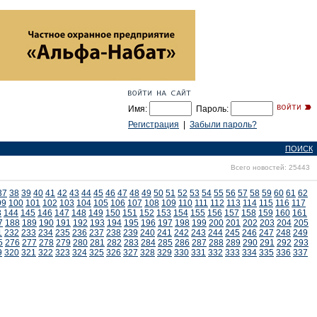
Имя:
Пароль:
Регистрация
|
Забыли пароль?
ПОИСК
Всего новостей: 25443
37
38
39
40
41
42
43
44
45
46
47
48
49
50
51
52
53
54
55
56
57
58
59
60
61
62
99
100
101
102
103
104
105
106
107
108
109
110
111
112
113
114
115
116
117
3
144
145
146
147
148
149
150
151
152
153
154
155
156
157
158
159
160
161
7
188
189
190
191
192
193
194
195
196
197
198
199
200
201
202
203
204
205
1
232
233
234
235
236
237
238
239
240
241
242
243
244
245
246
247
248
249
5
276
277
278
279
280
281
282
283
284
285
286
287
288
289
290
291
292
293
9
320
321
322
323
324
325
326
327
328
329
330
331
332
333
334
335
336
337