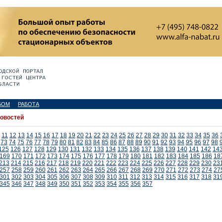
БОМ
РАБОТА
новостей
11
12
13
14
15
16
17
18
19
20
21
22
23
24
25
26
27
28
29
30
31
32
33
34
35
36
73
74
75
76
77
78
79
80
81
82
83
84
85
86
87
88
89
90
91
92
93
94
95
96
97
98
125
126
127
128
129
130
131
132
133
134
135
136
137
138
139
140
141
142
14
169
170
171
172
173
174
175
176
177
178
179
180
181
182
183
184
185
186
18
213
214
215
216
217
218
219
220
221
222
223
224
225
226
227
228
229
230
23
257
258
259
260
261
262
263
264
265
266
267
268
269
270
271
272
273
274
27
301
302
303
304
305
306
307
308
309
310
311
312
313
314
315
316
317
318
31
345
346
347
348
349
350
351
352
353
354
355
356
357