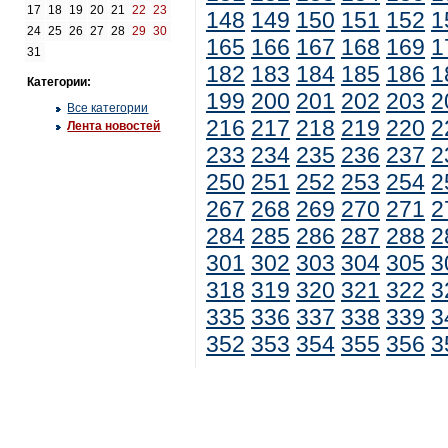
17
18
19
20
21
22
23
148
149
150
151
152
1
24
25
26
27
28
29
30
165
166
167
168
169
1
31
182
183
184
185
186
1
Категории:
199
200
201
202
203
2
Все категории
216
217
218
219
220
2
Лента новостей
233
234
235
236
237
2
250
251
252
253
254
2
267
268
269
270
271
2
284
285
286
287
288
2
301
302
303
304
305
3
318
319
320
321
322
3
335
336
337
338
339
3
352
353
354
355
356
3