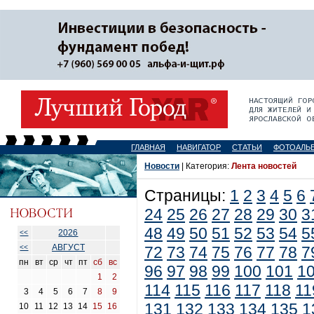
ГЛАВНАЯ
НАВИГАТОР
СТАТЬИ
ФОТОАЛЬ
Новости
| Категория:
Лента новостей
Страницы:
1
2
3
4
5
6
24
25
26
27
28
29
30
3
48
49
50
51
52
53
54
5
2026
<<
АВГУСТ
<<
72
73
74
75
76
77
78
7
пн
вт
ср
чт
пт
сб
вс
96
97
98
99
100
101
1
1
2
114
115
116
117
118
11
3
4
5
6
7
8
9
131
132
133
134
135
1
10
11
12
13
14
15
16