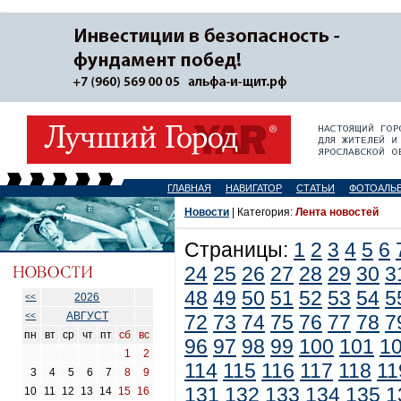
ГЛАВНАЯ
НАВИГАТОР
СТАТЬИ
ФОТОАЛЬ
Новости
| Категория:
Лента новостей
Страницы:
1
2
3
4
5
6
24
25
26
27
28
29
30
3
48
49
50
51
52
53
54
5
2026
<<
АВГУСТ
<<
72
73
74
75
76
77
78
7
пн
вт
ср
чт
пт
сб
вс
96
97
98
99
100
101
1
1
2
114
115
116
117
118
11
3
4
5
6
7
8
9
131
132
133
134
135
1
10
11
12
13
14
15
16