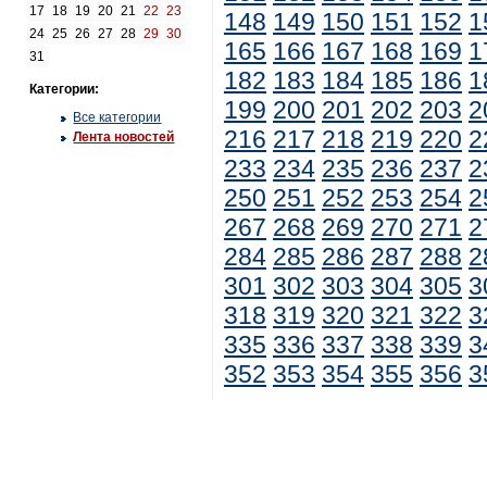
17
18
19
20
21
22
23
148
149
150
151
152
1
24
25
26
27
28
29
30
165
166
167
168
169
1
31
182
183
184
185
186
1
Категории:
199
200
201
202
203
2
Все категории
216
217
218
219
220
2
Лента новостей
233
234
235
236
237
2
250
251
252
253
254
2
267
268
269
270
271
2
284
285
286
287
288
2
301
302
303
304
305
3
318
319
320
321
322
3
335
336
337
338
339
3
352
353
354
355
356
3