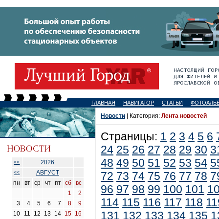
ГЛАВНАЯ
НАВИГАТОР
СТАТЬИ
ФОТОАЛЬ
Новости
| Категория:
Лента новостей
Страницы:
1
2
3
4
5
6
24
25
26
27
28
29
30
3
48
49
50
51
52
53
54
5
2026
<<
АВГУСТ
<<
72
73
74
75
76
77
78
7
пн
вт
ср
чт
пт
сб
вс
96
97
98
99
100
101
1
1
2
114
115
116
117
118
11
3
4
5
6
7
8
9
131
132
133
134
135
1
10
11
12
13
14
15
16