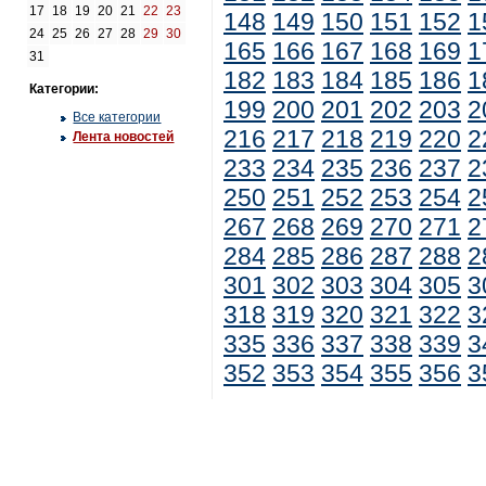
17
18
19
20
21
22
23
148
149
150
151
152
1
24
25
26
27
28
29
30
165
166
167
168
169
1
31
182
183
184
185
186
1
Категории:
199
200
201
202
203
2
Все категории
216
217
218
219
220
2
Лента новостей
233
234
235
236
237
2
250
251
252
253
254
2
267
268
269
270
271
2
284
285
286
287
288
2
301
302
303
304
305
3
318
319
320
321
322
3
335
336
337
338
339
3
352
353
354
355
356
3