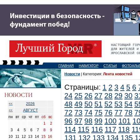
ГЛАВНАЯ
НАВИГАТОР
СТАТЬИ
ФОТОАЛЬ
Новости
| Категория:
Лента новостей
Страницы:
1
2
3
4
5
6
24
25
26
27
28
29
30
3
48
49
50
51
52
53
54
5
2026
<<
АВГУСТ
<<
72
73
74
75
76
77
78
7
пн
вт
ср
чт
пт
сб
вс
96
97
98
99
100
101
1
1
2
114
115
116
117
118
11
3
4
5
6
7
8
9
131
132
133
134
135
1
10
11
12
13
14
15
16