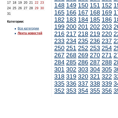
17
18
19
20
21
22
23
148
149
150
151
152
1
24
25
26
27
28
29
30
165
166
167
168
169
1
31
182
183
184
185
186
1
Категории:
199
200
201
202
203
2
Все категории
216
217
218
219
220
2
Лента новостей
233
234
235
236
237
2
250
251
252
253
254
2
267
268
269
270
271
2
284
285
286
287
288
2
301
302
303
304
305
3
318
319
320
321
322
3
335
336
337
338
339
3
352
353
354
355
356
3