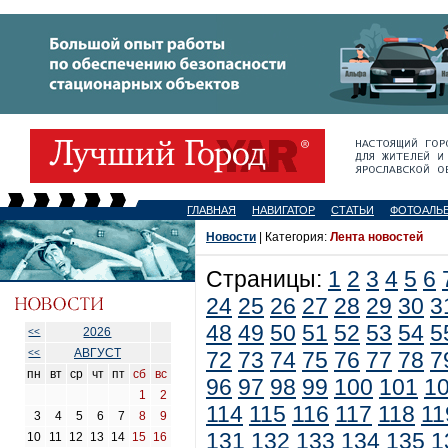
ГЛАВНАЯ
НАВИГАТОР
СТАТЬИ
ФОТОАЛЬ
Новости
| Категория:
Лента новостей
Страницы:
1
2
3
4
5
6
24
25
26
27
28
29
30
3
48
49
50
51
52
53
54
5
2026
<<
АВГУСТ
<<
72
73
74
75
76
77
78
7
пн
вт
ср
чт
пт
сб
вс
96
97
98
99
100
101
1
1
2
114
115
116
117
118
11
3
4
5
6
7
8
9
131
132
133
134
135
1
10
11
12
13
14
15
16