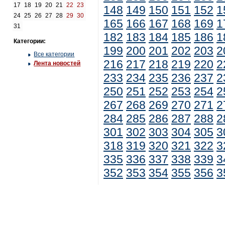
17
18
19
20
21
22
23
148
149
150
151
152
1
24
25
26
27
28
29
30
165
166
167
168
169
1
31
182
183
184
185
186
1
Категории:
199
200
201
202
203
2
Все категории
216
217
218
219
220
2
Лента новостей
233
234
235
236
237
2
250
251
252
253
254
2
267
268
269
270
271
2
284
285
286
287
288
2
301
302
303
304
305
3
318
319
320
321
322
3
335
336
337
338
339
3
352
353
354
355
356
3